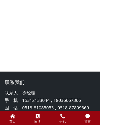
联系我们
联系人：徐经理
手 机：15312133044 , 18036667366
固 话：0518-81085053 , 0518-87809369
邮 箱：cngarnet@lm-mining.com
낀
끐
끅
끁
首页
固话
手机
留言
地 址：江苏省东海县晶都大道科教园区B栋5
楼西户