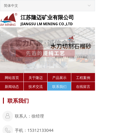
Control Render
Error!ControlType:,StyleName:,ColorName:,Message:
简体中文
ꀅ
江苏隆迈矿业有限公司
JIANGSU LM MINING CO.,LTD
网站首页
关于隆迈
产品展示
工程案例
新闻动态
技术交流
联系我们
在线留言
联系我们
联系人：徐经理
手机：15312133044