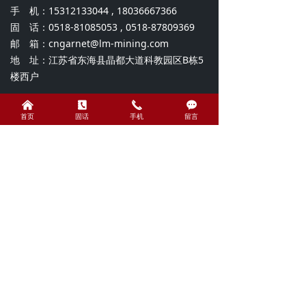
手 机：15312133044 , 18036667366
固 话：0518-81085053 , 0518-87809369
邮 箱：cngarnet@lm-mining.com
地 址：江苏省东海县晶都大道科教园区B栋5
楼西户
낀
끐
끅
끁
首页
固话
手机
留言
关注我们
扫一扫微信
COPYRIGHT © 江苏隆迈矿业有限公司ALL RIGHTS
RESERVED.
备案号：
苏ICP备15062813号-1