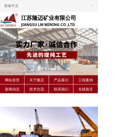
Control Render
Error!ControlType:,StyleName:,ColorName:,Message:
简体中文
ꀅ
江苏隆迈矿业有限公司
JIANGSU LM MINING CO.,LTD
网站首页
关于隆迈
产品展示
工程案例
新闻动态
技术交流
联系我们
在线留言