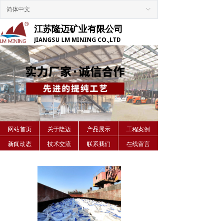
Control Render
Error!ControlType:,StyleName:,ColorName:,Message:
简体中文
ꀅ
江苏隆迈矿业有限公司
JIANGSU LM MINING CO.,LTD
网站首页
关于隆迈
产品展示
工程案例
新闻动态
技术交流
联系我们
在线留言