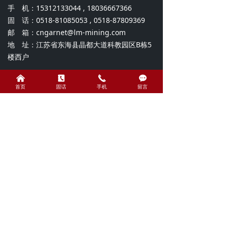
手 机：15312133044 , 18036667366
固 话：0518-81085053 , 0518-87809369
邮 箱：cngarnet@lm-mining.com
地 址：江苏省东海县晶都大道科教园区B栋5
楼西户
낀
끐
끅
끁
首页
固话
手机
留言
关注我们
扫一扫微信
COPYRIGHT © 江苏隆迈矿业有限公司ALL RIGHTS
RESERVED.
备案号：
苏ICP备15062813号-1