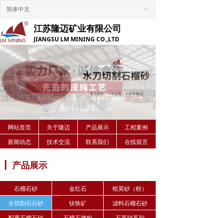
Control Render
Error!ControlType:,StyleName:,ColorName:,Message:
简体中文
ꀅ
江苏隆迈矿业有限公司
JIANGSU LM MINING CO.,LTD
网站首页
关于隆迈
产品展示
工程案例
新闻动态
技术交流
联系我们
在线留言
产品展示
石榴石砂
金红石
锆英砂（粉）
水切割石石砂
钛铁矿
滤料石榴石砂
配重石榴石砂
石榴石微粉
石英砂系列