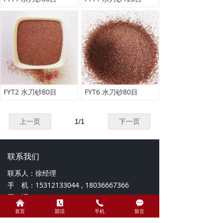
FYT2 水刀砂80目
FYT6 水刀砂80目
上一页
1
/
1
下一页
联系我们
联系人：徐经理
手 机：15312133044 , 18036667366
固 话：0518-81085053 , 0518-87809369
낀
끐
끅
끁
邮 箱：cngarnet@lm-mining.com
首页
固话
手机
留言
地 址：江苏省东海县晶都大道科教园区B栋5